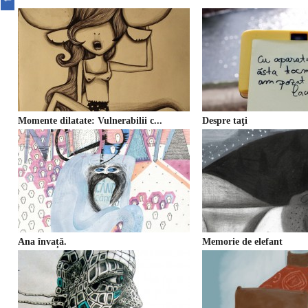
Momente dilatate: Vulnerabilii c...
Despre taţi
Ana învață.
Memorie de elefant